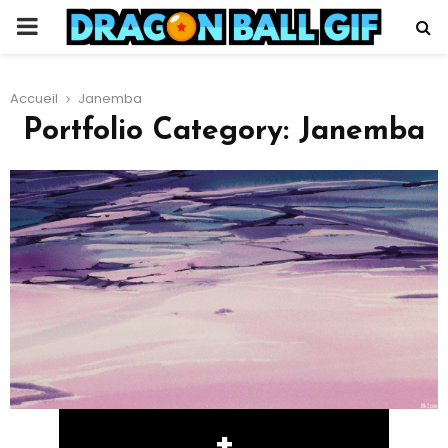
PRIMARY
MENU
Accueil
Janemba
Portfolio Category: Janemba
+