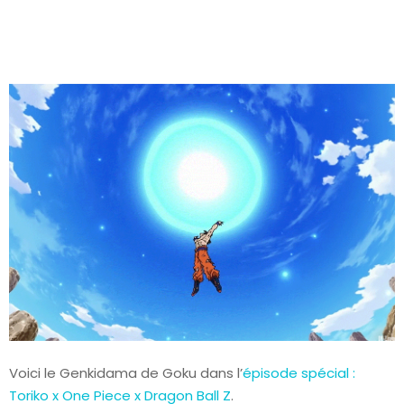
Voici le Genkidama de Goku dans l’
épisode spécial :
Toriko x One Piece x Dragon Ball Z
.