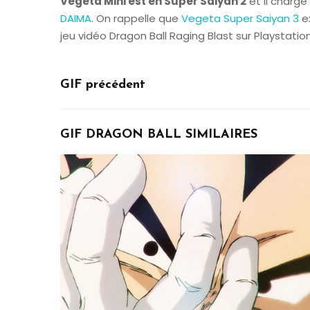
Vegeta Mini est en Super Saiyan 2
et il charge
DAIMA
. On rappelle que
Vegeta Super Saiyan 3
ex
jeu vidéo Dragon Ball Raging Blast sur Playstation
GIF précédent
GIF DRAGON BALL SIMILAIRES