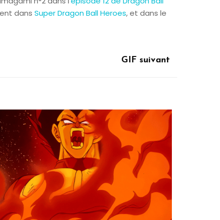
magami n°2 dans l’
épisode 12 de Dragon Ball
ment dans
Super Dragon Ball Heroes
, et dans le
GIF suivant