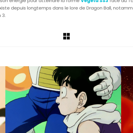
 son énergie pour atteindre la forme
Vegeta SS3
face au Ta
iste depuis longtemps dans le lore de Dragon Ball, notam
 3.